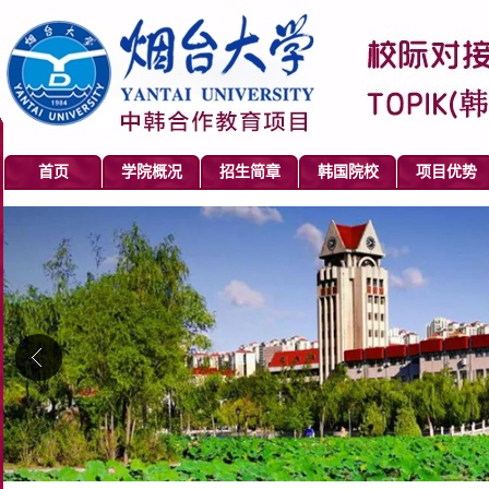
首页
学院概况
招生简章
韩国院校
项目优势
0
0
0